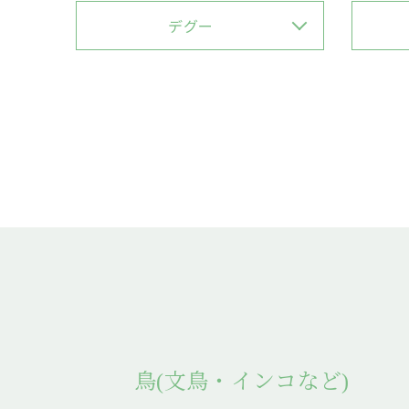
デグー
鳥(文鳥・インコなど)